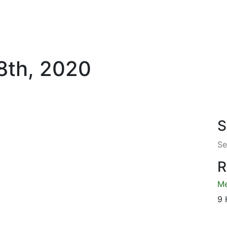
 8th, 2020
S
R
Me
9 