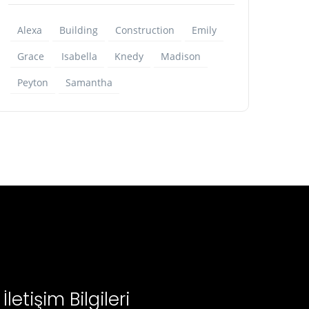
Alexa
Building
Construction
Emily
Grace
Isabella
Knedy
Madison
Peyton
Samantha
İletişim Bilgileri