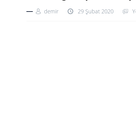
demir
29 Şubat 2020
Y