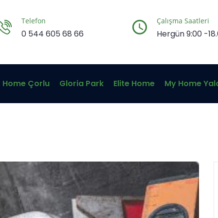
Telefon
Çalışma Saatleri
0 544 605 68 66
Hergün 9:00 -18
 Home Çorlu
Gloria Park
Elite Home
My Home Yal